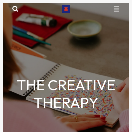
Passer
au
contenu
principal
THE CREATIVE
THERAPY